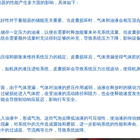
能器的性能产生多方面的影响，具体如下：
完好性对于蓄能器的储能至关重要。当皮囊损坏时，气体和油液会相互混
以储存一定压力的油液，以便在需要时释放能量来补充系统流量。但皮囊
系统在需要额外流量时无法得到足够的补充，导致系统压力下降，影响设
的压缩和膨胀来维持系统压力的稳定。皮囊损坏后，气体泄漏使得气体腔
中，如机床的液压进给系统，皮囊损坏会导致系统压力出现波动，使得机
方面，由于气体泄漏，气体对油液的挤压作用减弱，油液在释放时的驱动
通过破损处进入气体腔，改变油液的流动路径和阻力，也会使释能速度发
可能会导致制动响应延迟，影响行车安全。
混入油液中，形成气泡。这些气泡会降低油液的可压缩性，使油液的传动
蚀现象，对系统中的元件造成腐蚀和磨损，进一步影响系统的性能和寿命
统中的过滤器、节流阀等元件，导致系统故障。